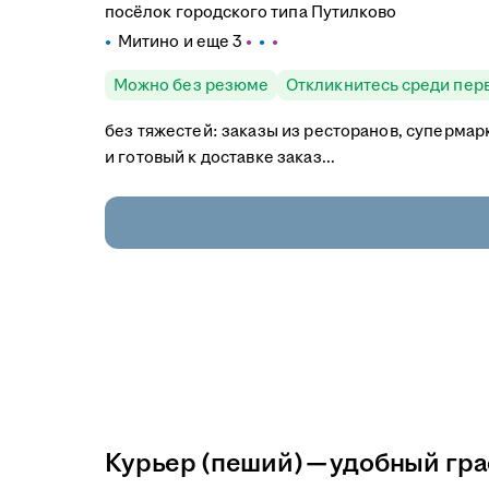
посёлок городского типа Путилково
Митино
и еще
3
Можно без резюме
Откликнитесь среди пер
без тяжестей: заказы из ресторанов, супермар
и готовый к доставке заказ...
Курьер (пеший) — удобный гр