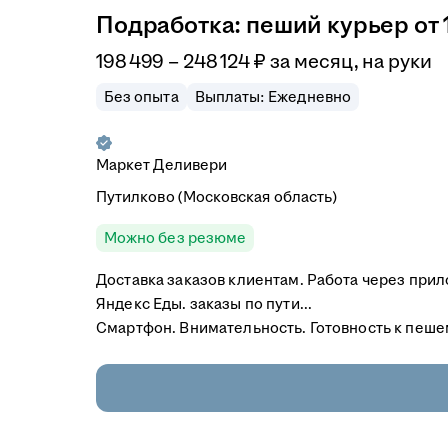
Подработка: пеший курьер от 
198 499
–
248 124
₽
за месяц,
на руки
Без опыта
Выплаты: Ежедневно
Маркет Деливери
Путилково (Московская область)
Можно без резюме
Доставка заказов клиентам. Работа через при
Яндекс Еды. заказы по пути...
Смартфон. Внимательность. Готовность к пеш