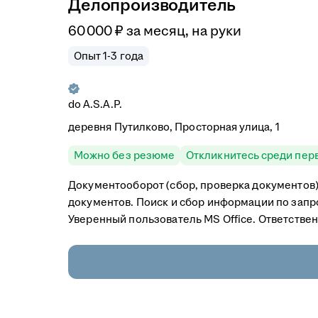
Делопроизводитель
60 000
₽
за месяц,
на руки
Опыт 1-3 года
do A.S.A.P.
деревня Путилково, Просторная улица, 1
Можно без резюме
Откликнитесь среди пер
Документооборот (сбор, проверка документов)
документов. Поиск и сбор информации по запро
Уверенный пользователь MS Office. Ответствен