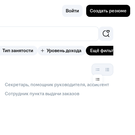
Поиск
Путилково
Войти
Создать резюме
(Московск
ая област
ь)
Тип занятости
Уровень дохода
Ещё фильтры
Секретарь, помощник руководителя, ассистент
Сотрудник пункта выдачи заказов