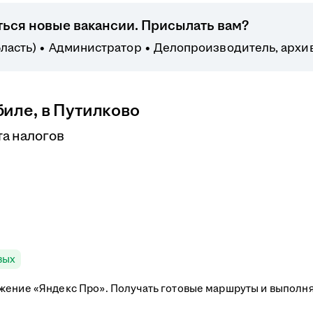
ться новые вакансии. Присылать вам?
ласть)
Администратор
Делопроизводитель, архи
иле, в Путилково
та налогов
вых
жение «Яндекс Про». Получать готовые маршруты и выполня