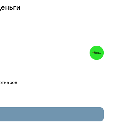
деньги
артнёров