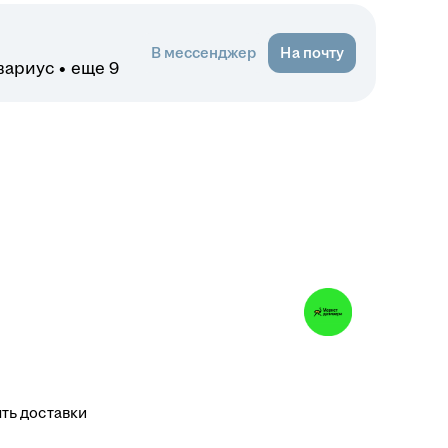
В мессенджер
На почту
вариус
еще 9
ть доставки